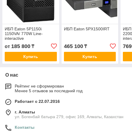
ИБП Eaton 5P1150i
ИБП Eaton 5PX1500IRT
ИБП
1150VA/ 770W Line-
2200
interactive
inter
185 800
465 100
769
от
₸
₸
Купить
Купить
О нас
Рейтинг не сформирован
Менее 5 отзывов за последний год
Работает с 22.07.2016
г. Алматы
ул. Богенбай батыра 279, офис 169, Алматы, Казахстан
Контакты