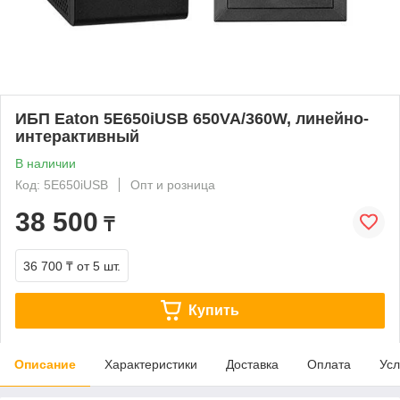
ИБП Eaton 5E650iUSB 650VA/360W, линейно-
интерактивный
В наличии
Код: 5E650iUSB
Опт и розница
38 500
₸
36 700 ₸
от 5 шт.
Купить
Описание
Характеристики
Доставка
Оплата
Усл