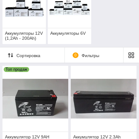
Аккумуляторы
Основными особенностями в работе аккумуляторных
Аккумуляторы 12V
Аккумуляторы 6V
батарей компании Ritar - являются высочайший уровень их
(1,2Ah - 200Ah)
качества, а также гарантированная надежность, что не
может не соответствовать прямому назначению этих
устройств.
Сортировка
0
Фильтры
Повышенная герметичность данной продукции,
высокотехнологичная система клапанов низкого давления,
Топ продаж
весьма низкий само заряд, отсутствие потребности
постороннего вмешательства и обслуживания, большой
срок эксплуатации, доступная цена - всё это делает
очевидным выбор в сторону аккумуляторов Ritar.
Условия работы этой продукции в критически важных
сферах деятельности, подтверждает их надёжность.
Аккумулятор 12V 9AH
Аккумулятор 12V 2.3Ah