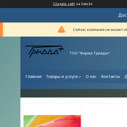
Создать сайт
на Satu.kz
Дос
Сейчас компания не может об
ТОО "Фирма Триада+"
Главная
Товары и услуги
О нас
Контакты
Д