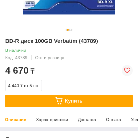
BD-R диск 100GB Verbatim (43789)
В наличии
Код: 43789
Опт и розница
4 670
₸
4 440 ₸
от 5 шт.
Купить
Описание
Характеристики
Доставка
Оплата
Усл