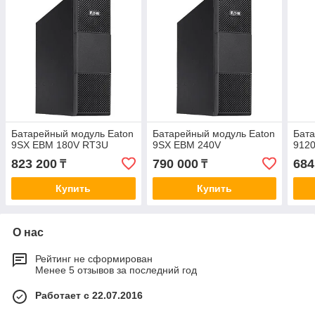
Батарейный модуль Eaton
Батарейный модуль Eaton
Бата
9SX EBM 180V RT3U
9SX EBM 240V
912
823 200
790 000
684
₸
₸
Купить
Купить
О нас
Рейтинг не сформирован
Менее 5 отзывов за последний год
Работает с 22.07.2016