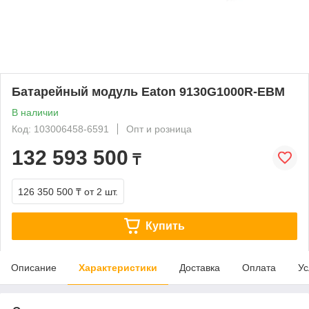
Батарейный модуль Eaton 9130G1000R-EBM
В наличии
Код: 103006458-6591
Опт и розница
132 593 500
₸
126 350 500 ₸
от 2 шт.
Купить
Описание
Характеристики
Доставка
Оплата
Ус