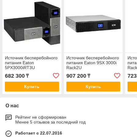
Источник бесперебойного
Источник бесперебойного
Исто
питания Eaton
питания Eaton 9SX 3000i
пита
5PX3000iRT3U
Rack2U
Rac
3000VA/2700W
682 300
907 200
723
₸
₸
Купить
Купить
О нас
Рейтинг не сформирован
Менее 5 отзывов за последний год
Работает с 22.07.2016