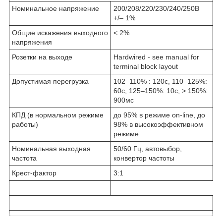
Номинальное напряжение
200/208/220/230/240/250В
+/– 1%
Общие искажения выходного
< 2%
напряжения
Розетки на выходе
Hardwired - see manual for
terminal block layout
Допустимая перегрузка
102–110% : 120с, 110–125%:
60с, 125–150%: 10с, > 150%:
900мс
КПД (в нормальном режиме
до 95% в режиме on-line, до
работы)
98% в высокоэффективном
режиме
Номинальная выходная
50/60 Гц, автовыбор,
частота
конвертор частоты
Крест-фактор
3:1