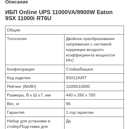
Описание
ИБП Online UPS 11000VA/9900W Eaton
9SX 11000i RT6U
Общие
Топология
Двойное преобразование
напряжения с системой
коррекции входного
коэффициента мощности
PFC
Конфигурация
Стойка/Башня
Код изделия
9SX11KiRT
Рейтинг (ВА/Вт)
11000/10000
Размеры, В x Ш x Г, мм
440 x 260 x 700
Вес, кг
86
Гарантия
1 год гарантии
Набор для установки в
Да
стойку/Подставка для