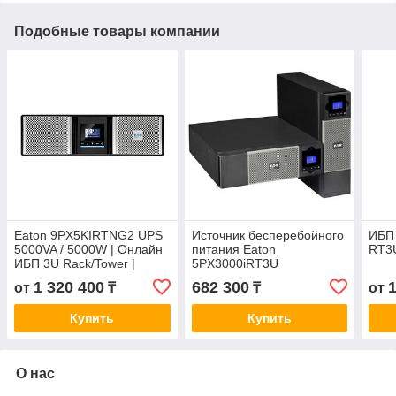
Подобные товары компании
Eaton 9PX5KIRTNG2 UPS
Источник бесперебойного
ИБП 
5000VA / 5000W | Онлайн
питания Eaton
RT3
ИБП 3U Rack/Tower |
5PX3000iRT3U
Чистая синусоида
3000VA/2700W
1 320 400
682 300
от
₸
₸
от
Купить
Купить
О нас