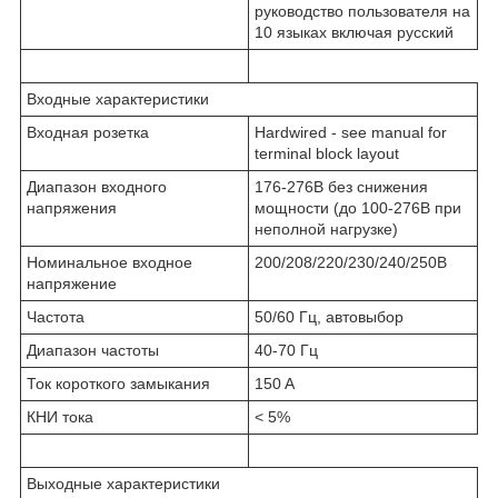
руководство пользователя на
10 языках включая русский
Входные характеристики
Входная розетка
Hardwired - see manual for
terminal block layout
Диапазон входного
176-276В без снижения
напряжения
мощности (до 100-276В при
неполной нагрузке)
Номинальное входное
200/208/220/230/240/250В
напряжение
Частота
50/60 Гц, автовыбор
Диапазон частоты
40-70 Гц
Ток короткого замыкания
150 A
КНИ тока
< 5%
Выходные характеристики