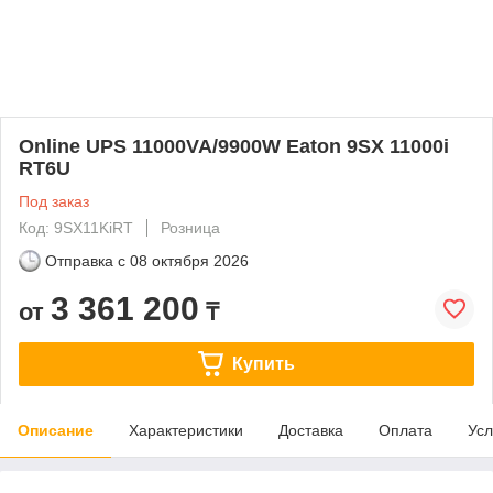
Online UPS 11000VA/9900W Eaton 9SX 11000i
RT6U
Под заказ
Код: 9SX11KiRT
Розница
Отправка с
08 октября 2026
3 361 200
от
₸
Купить
Описание
Характеристики
Доставка
Оплата
Усл