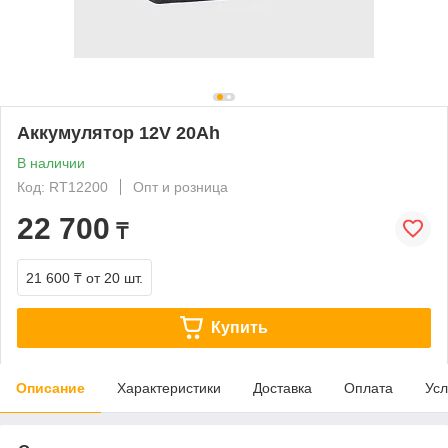
Аккумулятор 12V 20Ah
В наличии
Код: RT12200
Опт и розница
22 700
₸
21 600 ₸
от 20 шт.
Купить
Описание
Характеристики
Доставка
Оплата
Усл