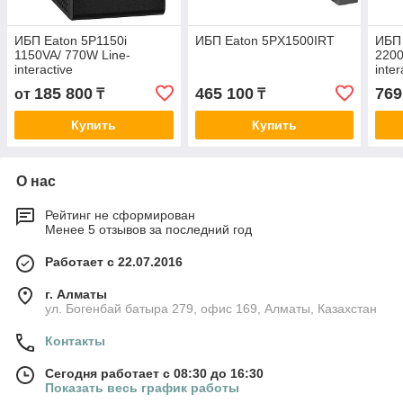
ИБП Eaton 5P1150i
ИБП Eaton 5PX1500IRT
ИБП
1150VA/ 770W Line-
2200
interactive
inter
185 800
465 100
769
от
₸
₸
Купить
Купить
О нас
Рейтинг не сформирован
Менее 5 отзывов за последний год
Работает с 22.07.2016
г. Алматы
ул. Богенбай батыра 279, офис 169, Алматы, Казахстан
Контакты
Сегодня работает с 08:30 до 16:30
Показать весь график работы