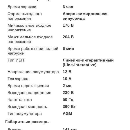
Время зарядки
6 час
Форма выходного
Аппроксимированная
напряжения
синусоида
Минимальное входное
170 В
напряжение
Максимальное входное
264 В
напряжение
Время работы при полной
6 мин
нагрузке
Тип ИБП
Линейно-интерактивный
(Line-Interactive)
Напряжение аккумулятора
12 В
Ток заряда
10 А
Время переключения
2 мс
Выходное напряжение
230 В
Частота тока
50 Гц
Выходная мощность
360 Вт
Тип аккумулятора
AGM
Габаритные размеры
Высота
148 мм