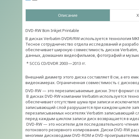
Описание
Х
DVD-RW 8cm Inkjet Printable
В дисках Verbatim DVDR/RW используется технология M
Тесное сотрудничество отдела исследований и разработ
обеспечивает широкую совместимость дисков Verbatim
данных, домашних видеофильмов, фотографий и музыки
* SCCG CD/DVDR 2003—2013 гг.
Внешний диаметр этого диска составляет 8 см, а его емк
видеокамерах. Ограниченная совместимость с дисково
DVD-RW — это перезаписываемые диски. Этот формат с
В дисках DVD-RW компании Verbatim используется технолог
обеспечивает отсутствие шума при записи и исключите
записывающий слой разрушается при каждом цикле запис
перезаписываемых носителях Verbatim записывающий сло
перед каждым циклом записи диск возвращается в иде
DVD-RW — это носители для последовательного чтения 
потокового резервного копирования. Диски DVD-RW рас
многими дисководами DVD-ROM и DVD-проигрывателям