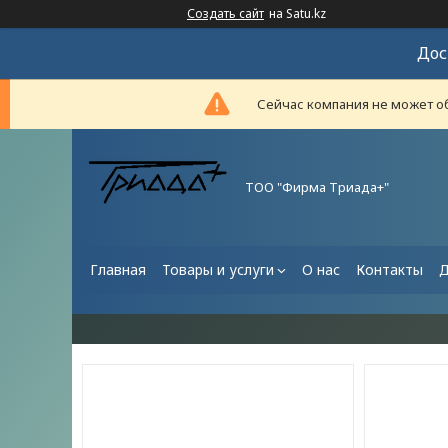
Создать сайт
на Satu.kz
Дос
Сейчас компания не может об
ТОО "Фирма Триада+"
Главная
Товары и услуги
О нас
Контакты
Д