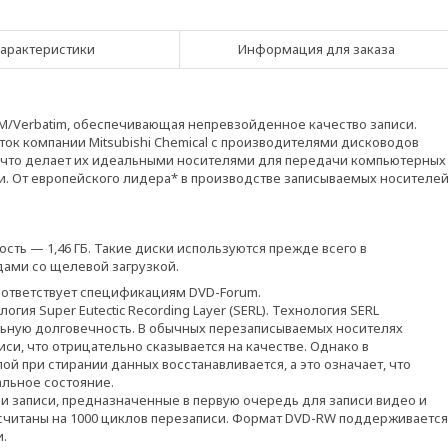
арактеристики
Информация для заказа
KM/Verbatim, обеспечивающая непревзойденное качество записи.
ок компании Mitsubishi Chemical с производителями дисководов
, что делает их идеальными носителями для передачи компьютерных
. От европейского лидера* в производстве записываемых носителе
ость — 1,46 ГБ. Такие диски используются прежде всего в
дами со щелевой загрузкой.
оответствует спецификациям DVD-Forum.
ия Super Eutectic Recording Layer (SERL). Технология SERL
льную долговечность. В обычных перезаписываемых носителях
и, что отрицательно сказывается на качестве. Однако в
й при стирании данных восстанавливается, а это означает, что
альное состояние.
и записи, предназначенные в первую очередь для записи видео и
считаны на 1000 циклов перезаписи. Формат DVD-RW поддерживается
и.