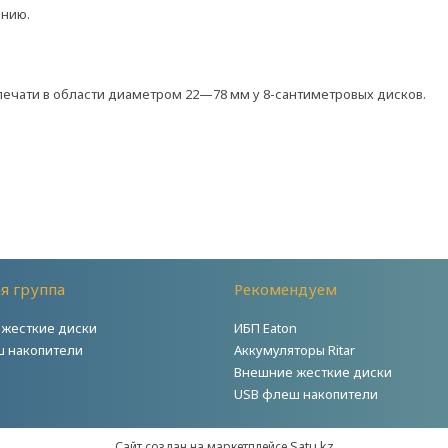
ению.
 печати в области диаметром 22—78 мм у 8-сантиметровых дисков.
я группа
Рекомендуем
жесткие диски
ИБП Eaton
 накопители
Аккумуляторы Ritar
Внешние жесткие диски
USB флеш накопители
Satu.kz
Сайт создан на маркетплейсе