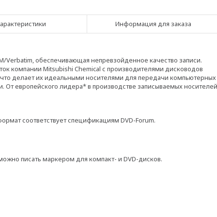
арактеристики
Информация для заказа
KM/Verbatim, обеспечивающая непревзойденное качество записи.
ок компании Mitsubishi Chemical с производителями дисководов
, что делает их идеальными носителями для передачи компьютерных
. От европейского лидера* в производстве записываемых носителе
 формат соответствует спецификациям DVD-Forum.
можно писать маркером для компакт- и DVD-дисков.