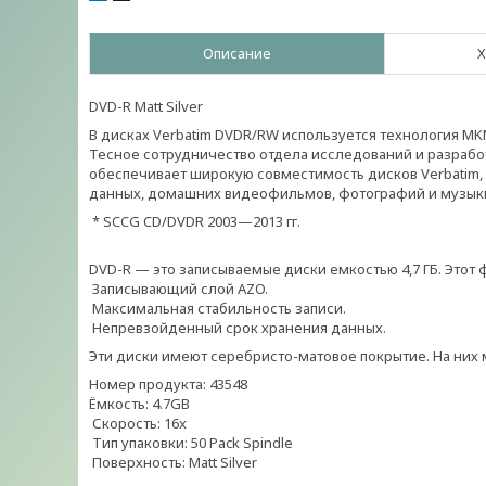
Описание
Х
DVD-R Matt Silver
В дисках Verbatim DVDR/RW используется технология M
Тесное сотрудничество отдела исследований и разработ
обеспечивает широкую совместимость дисков Verbatim
данных, домашних видеофильмов, фотографий и музыки
* SCCG CD/DVDR 2003—2013 гг.
DVD-R — это записываемые диски емкостью 4,7 ГБ. Этот
Записывающий слой AZO.
Максимальная стабильность записи.
Непревзойденный срок хранения данных.
Эти диски имеют серебристо-матовое покрытие. На них 
Номер продукта: 43548
Ёмкость: 4.7GB
Скорость: 16x
Тип упаковки: 50 Pack Spindle
Поверхность: Matt Silver