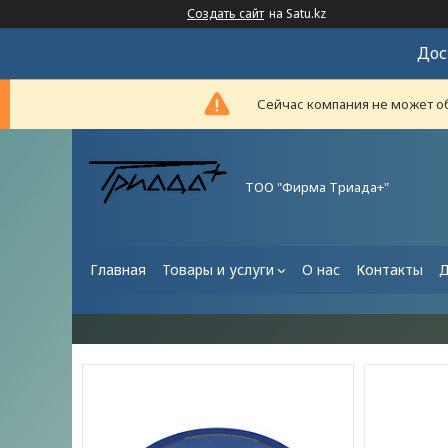
Создать сайт
на Satu.kz
Дос
Сейчас компания не может об
ТОО "Фирма Триада+"
Главная
Товары и услуги
О нас
Контакты
Д