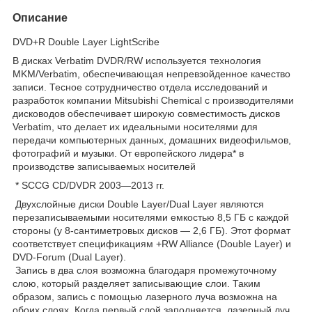
Описание
DVD+R Double Layer LightScribe
В дисках Verbatim DVDR/RW используется технология
MKM/Verbatim, обеспечивающая непревзойденное качество
записи. Тесное сотрудничество отдела исследований и
разработок компании Mitsubishi Chemical с производителями
дисководов обеспечивает широкую совместимость дисков
Verbatim, что делает их идеальными носителями для
передачи компьютерных данных, домашних видеофильмов,
фотографий и музыки. От европейского лидера* в
производстве записываемых носителей
* SCCG CD/DVDR 2003—2013 гг.
Двухслойные диски Double Layer/Dual Layer являются
перезаписываемыми носителями емкостью 8,5 ГБ с каждой
стороны (у 8-сантиметровых дисков — 2,6 ГБ). Этот формат
соответствует спецификациям +RW Alliance (Double Layer) и
DVD-Forum (Dual Layer).
Запись в два слоя возможна благодаря промежуточному
слою, который разделяет записывающие слои. Таким
образом, запись с помощью лазерного луча возможна на
обоих слоях. Когда первый слой заполняется, лазерный луч