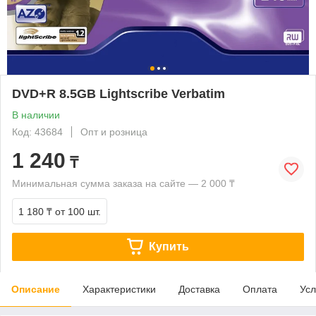
DVD+R 8.5GB Lightscribe Verbatim
В наличии
Код: 43684
Опт и розница
1 240
₸
Минимальная сумма заказа на сайте — 2 000 ₸
1 180 ₸
от 100 шт.
Купить
Описание
Характеристики
Доставка
Оплата
Усл