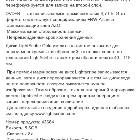
перефокусируется для записи на второй слой.
DVD+R — это записываемые диски емкостью 4,7 ГБ. Этот
формат соответствует спецификациям +RW-Alliance.
Записывающий слой AZO.
Максимальная стабильность записи.
Непревзойденный срок хранения данных.
Диски LightScribe Gold имеют золотистое покрытие для
печати монохромных изображений в оттенках серого по
технологии LightScribe с диаметром области печати 40—118
мм.
При прямой маркировке на диск Lightscribe записываются
данные, затем диск переворачивается и в том же дисководе
на его поверхности лазером выжигается нужное
изображение. Таким образом, технология прямой маркировки
дисков Lightscribe сводится к трем простым операциям:
запись, переворачивание, выжигание.
Дополнительные сведения о драйверах, идеях и шаблонах
см. по адресу www.lightscribe.com.
Номер продукта: 43684
Ёмкость: 8.5GB
Скорость: 8x
Тип упаковки: 5 Pack Branded Jewel Case