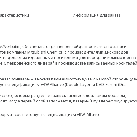
арактеристики
Информация для заказа
KM/Verbatim, обеспечивающая непревзойденное качество записи.
ок компании Mitsubishi Chemical с производителями дисководов
, что делает их идеальными носителями для передачи компьютерных
. От европейского лидера* в производстве записываемых носителе
ерезаписываемыми носителями емкостью 8,5 ГБ с каждой стороны (у 8
ует спецификациям +RW Alliance (Double Layer) и DVD-Forum (Dual
 слою, который разделяет записывающие слои. Таким образом,
оях. Когда первый слой заполняется, лазерный луч перефокусируетс
 формат соответствует спецификациям +RW-Alliance.