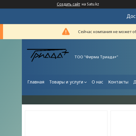
Создать сайт
на Satu.kz
Дос
Сейчас компания не может об
ТОО "Фирма Триада+"
Главная
Товары и услуги
О нас
Контакты
Д