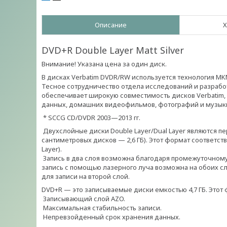
Описание
Х
DVD+R Double Layer Matt Silver
Внимание! Указана цена за один диск.
В дисках Verbatim DVDR/RW используется технология M
Тесное сотрудничество отдела исследований и разработ
обеспечивает широкую совместимость дисков Verbatim
данных, домашних видеофильмов, фотографий и музыки
* SCCG CD/DVDR 2003—2013 гг.
Двухслойные диски Double Layer/Dual Layer являются п
сантиметровых дисков — 2,6 ГБ). Этот формат соответств
Layer).
Запись в два слоя возможна благодаря промежуточному
запись с помощью лазерного луча возможна на обоих сл
для записи на второй слой.
DVD+R — это записываемые диски емкостью 4,7 ГБ. Этот
Записывающий слой AZO.
Максимальная стабильность записи.
Непревзойденный срок хранения данных.