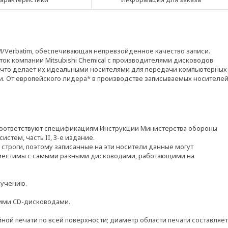
M/Verbatim, обеспечивающая непревзойденное качество записи.
ок компании Mitsubishi Chemical с производителями дисководов
, что делает их идеальными носителями для передачи компьютерных
. От европейского лидера* в производстве записываемых носителе
 соответствуют спецификациям Инструкции Министерства обороны
тем, часть II, 3-е издание.
троги, поэтому записанные на эти носители данные могут
вместимы с самыми разными дисководами, работающими на
лучению.
ими CD-дисководами.
йной печати по всей поверхности; диаметр области печати составляет