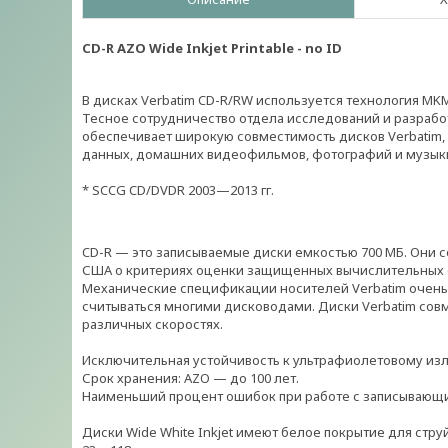
CD-R AZO Wide Inkjet Printable - no ID
В дисках Verbatim CD-R/RW используется технология MK
Тесное сотрудничество отдела исследований и разработ
обеспечивает широкую совместимость дисков Verbatim
данных, домашних видеофильмов, фотографий и музыки
* SCCG CD/DVDR 2003—2013 гг.
CD-R — это записываемые диски емкостью 700 МБ. Они
США о критериях оценки защищенных вычислительных сис
Механические спецификации носителей Verbatim очень с
считываться многими дисководами. Диски Verbatim со
различных скоростях.
Исключительная устойчивость к ультрафиолетовому из
Срок хранения: AZO — до 100 лет.
Наименьший процент ошибок при работе с записывающ
Диски Wide White Inkjet имеют белое покрытие для стру